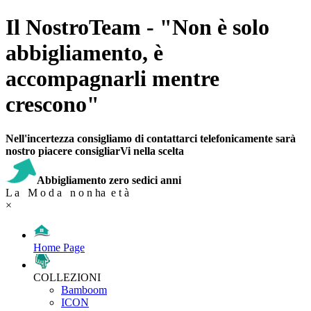
Il NostroTeam - "Non è solo
abbigliamento, è
accompagnarli mentre
crescono"
Nell'incertezza consigliamo di contattarci telefonicamente sarà
nostro piacere consigliarVi nella scelta
Abbigliamento zero sedici anni
L a M o d a n o n ha e t à
×
Home Page
COLLEZIONI
Bamboom
ICON