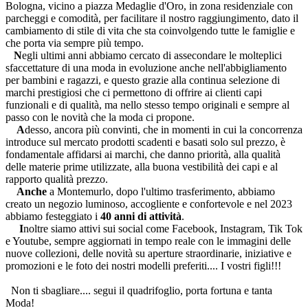
Bologna,
vicino a piazza Medaglie d'Oro,
in zona residenziale
c
on
parcheggi e comodità
, per facilitare il nostro raggiungimento, dato il
cambiamento di stile di vita che sta coinvolgendo tutte le famiglie e
che porta via sempre più tempo.
N
egli ultimi anni abbiamo cercato di assecondare le molteplici
sfaccettature di una moda in evoluzione anche nell'abbigliamento
per bambini e ragazzi, e questo grazie alla continua selezione di
marchi prestigiosi che ci permettono di offrire ai clienti capi
funzionali e di qualità, ma nello stesso tempo originali e sempre al
passo con le novità che la moda ci propone.
A
desso, ancora più convinti, che in momenti in cui la concorrenza
introduce sul mercato prodotti scadenti e basati solo sul prezzo, è
fondamentale affidarsi ai marchi, che danno priorità, alla qualità
delle materie prime utilizzate, alla buona vestibilità dei capi e al
rapporto qualità prezzo.
Anche
a Montemurlo, dopo l'ultimo trasferimento, abbiamo
creato un negozio luminoso, accogliente e confortevole e nel 2023
abbiamo festeggiato i
40
anni
di attività
.
I
noltre siamo attivi sui social come Facebook, Instagram, Tik Tok
e Youtube, sempre aggiornati in tempo reale con le immagini delle
nuove collezioni, delle novità su aperture straordinarie, iniziative e
promozioni e le foto dei nostri modelli preferiti.... I vostri figli!!!
Non ti sbagliare.... segui il quadrifoglio, porta fortuna e tanta
Moda!