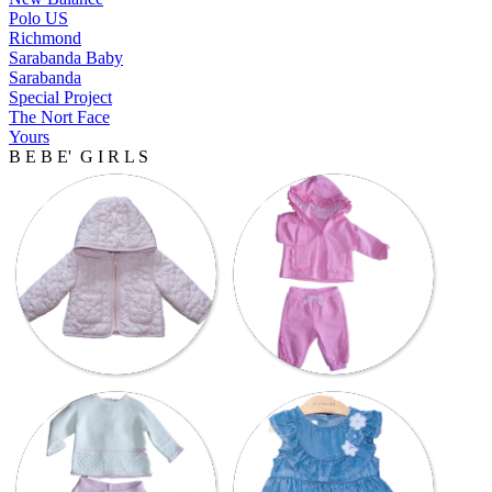
Polo US
Richmond
Sarabanda Baby
Sarabanda
Special Project
The Nort Face
Yours
B E B E' G I R L S