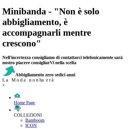
Minibanda - "Non è solo
abbigliamento, è
accompagnarli mentre
crescono"
Nell'incertezza consigliamo di contattarci telefonicamente sarà
nostro piacere consigliarVi nella scelta
Abbigliamento zero sedici anni
L a M o d a n o n ha e t à
×
Home Page
COLLEZIONI
Bamboom
ICON